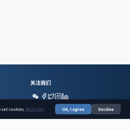
关注我们
o set cookies.
More info
OK, I agree
Decline