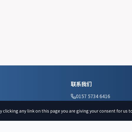
联系我们
0157 5734 6416
周六 9:00-12:00
 clicking any link on this page you are giving your consent for us t
info@csb-muenchen.de
Lindwurmstr. 90
80337 München