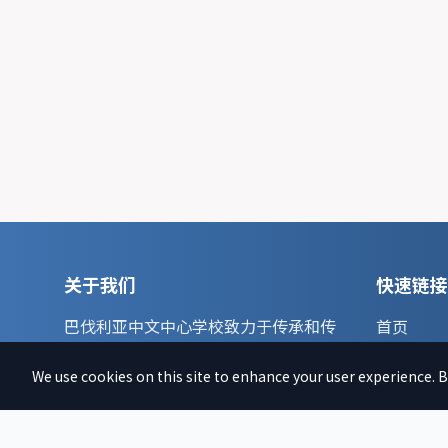
关于我们
快速链接
巴伐利亚中文中心学校致力于传承和传
首页
播中华文化，培养新一代的文化传承
文章
人。
We use cookies on this site to enhance your user experience. By
新闻
了解更多 →
捐款