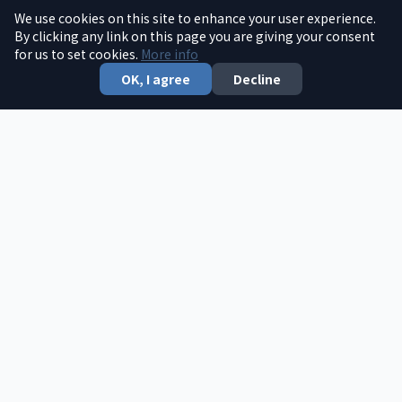
We use cookies on this site to enhance your user experience.
巴伐利亚中文中心学校致力于传承和传播中华文化，培养新
By clicking any link on this page you are giving your consent
for us to set cookies.
一代的文化传承人。
More info
OK, I agree
Decline
了解更多 →
快速链接
首页
文章
新闻
捐款
联系我们
0157 5734 6416
周六 9:00-12:00