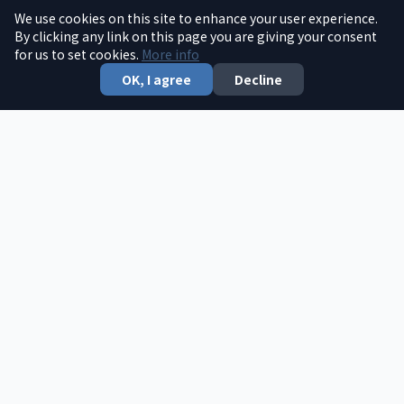
We use cookies on this site to enhance your user experience.
巴伐利亚中文中心学校致力于传承和传播中华文化，培养新
By clicking any link on this page you are giving your consent
for us to set cookies.
一代的文化传承人。
More info
OK, I agree
Decline
了解更多 →
快速链接
首页
文章
新闻
捐款
联系我们
0157 5734 6416
周六 9:00-12:00