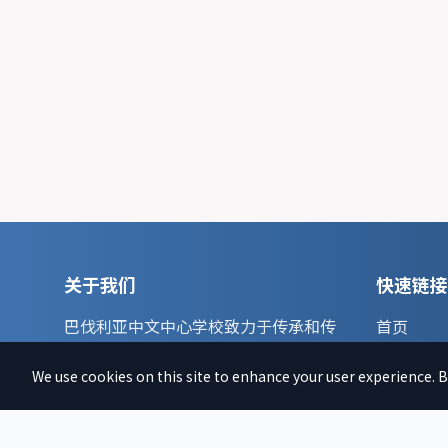
关于我们
快速链接
巴伐利亚中文中心学校致力于传承和传
首页
播中华文化，培养新一代的文化传承
文章
人。
We use cookies on this site to enhance your user experience. By
新闻
了解更多 →
捐款