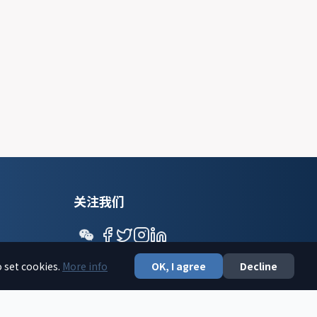
关注我们
o set cookies.
More info
OK, I agree
Decline