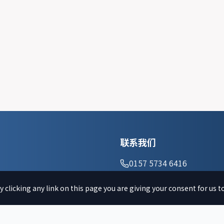
联系我们
0157 5734 6416
周六 9:00-12:00
 clicking any link on this page you are giving your consent for us t
info@csb-muenchen.de
Lindwurmstr. 90
80337 München