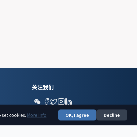
关注我们
o set cookies.
More info
OK, I agree
Decline