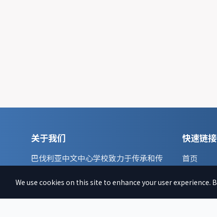
关于我们
快速链接
巴伐利亚中文中心学校致力于传承和传
首页
播中华文化，培养新一代的文化传承
文章
人。
We use cookies on this site to enhance your user experience. By
新闻
了解更多 →
捐款