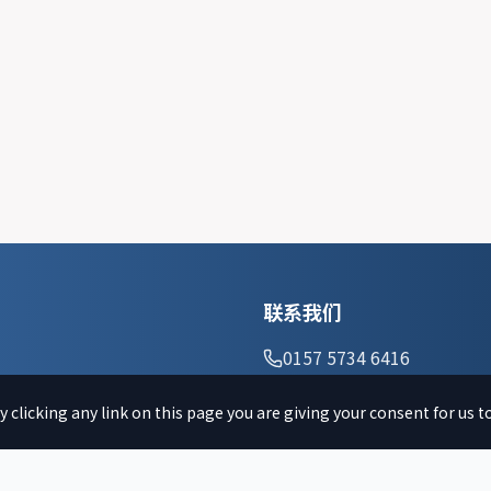
联系我们
0157 5734 6416
周六 9:00-12:00
 clicking any link on this page you are giving your consent for us t
info@csb-muenchen.de
Lindwurmstr. 90
80337 München